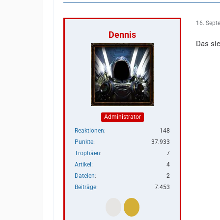
16. Sept
Dennis
Das sie
Administrator
Reaktionen
148
Punkte
37.933
Trophäen
7
Artikel
4
Dateien
2
Beiträge
7.453