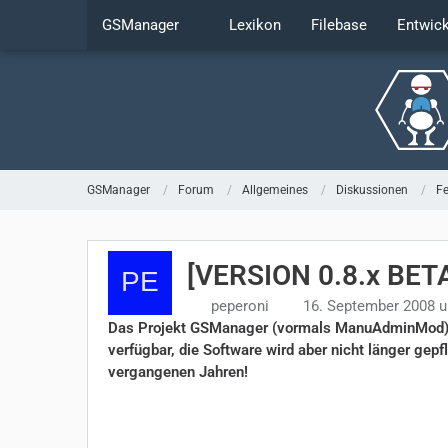
GSManager
Lexikon
Filebase
Entwic
GSManager
Forum
Allgemeines
Diskussionen
F
[VERSION 0.8.x BETA
peperoni
16. September 2008 
Das Projekt GSManager (vormals ManuAdminMod) wu
verfügbar, die Software wird aber nicht länger gepf
vergangenen Jahren!