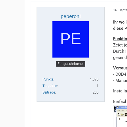
16. Sept
peperoni
Ihr wol
diese P
Funkti
Zeigt j
Durch !
gesend
Fortgeschrittener
Vorrau
- COD4
Punkte
1.070
- Manu
Trophäen
1
Installa
Beiträge
200
Einfac