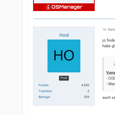
16. Sept
Hool
jo find
habe g
Vorr
- CO
Profi
- Ma
Punkte
4.830
Trophäen
2
auch se
Beiträge
939