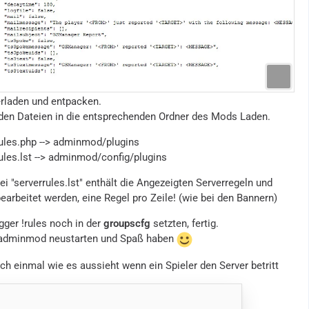
erladen und entpacken.
iden Dateien in die entsprechenden Ordner des Mods Laden.
rules.php --> adminmod/plugins
ules.lst --> adminmod/config/plugins
ei "serverrules.lst" enthält die Angezeigten Serverregeln und
bearbeitet werden, eine Regel pro Zeile! (wie bei den Bannern)
gger !rules noch in der
groupscfg
setzten, fertig.
dminmod neustarten und Spaß haben
ch einmal wie es aussieht wenn ein Spieler den Server betritt