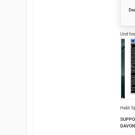
Der
Und hie
Habt S
SUPPO
DAVO