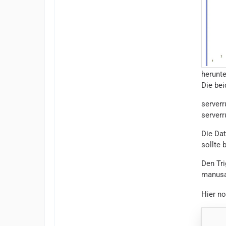
herunt
Die be
server
serverr
Die Dat
sollte 
Den Tri
manusa
Hier no