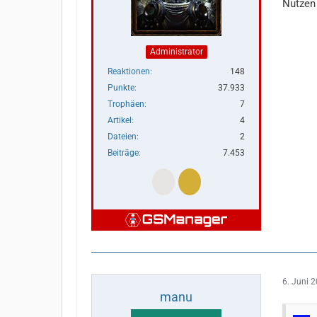
Nutzen 
Administrator
Reaktionen
148
Punkte
37.933
Trophäen
7
Artikel
4
Dateien
2
Beiträge
7.453
6. Juni 
manu