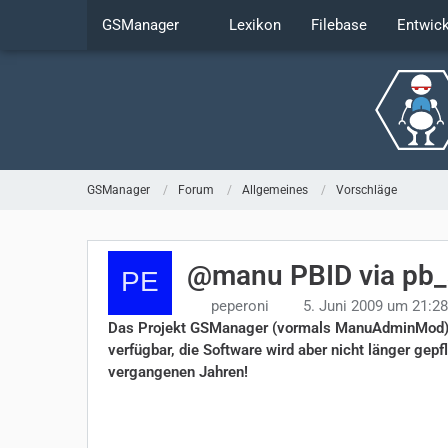
GSManager
Lexikon
Filebase
Entwic
GSManager
Forum
Allgemeines
Vorschläge
@manu PBID via pb_s
peperoni
5. Juni 2009 um 21:2
Das Projekt GSManager (vormals ManuAdminMod) wu
verfügbar, die Software wird aber nicht länger gepf
vergangenen Jahren!