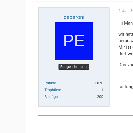
5. Juni 
peperoni
Hi Man
wir hat
herausz
Mir ist
dort we
Das von
Fortgeschrittener
Punkte
1.070
so long
Trophäen
1
Beiträge
200