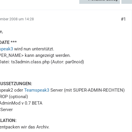
#1
ember 2008 um 14:28
e,
DATE ***
speak3
wird nun unterstützt.
VER_NAME> kann angezeigt werden.
Datei: ts3admin.class.php (Autor: par0noid)
USSETZUNGEN:
speak2 oder
Teamspeak3
Server (mit SUPER-ADMIN-RECHTEN)
ROP (optional)
AdminMod v 0.7 BETA
 Server
LATION:
entpacken wir das Archiv.