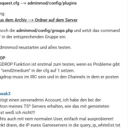
equest.cfg --> adminmod/config/plugins
ng:
us dem Archiv --> Ordner auf dem Server
ts2qport= 51234                 ; TS2 QUERYPORT 
 noch die
adminmod/config/groups.php
und setzt das command
" in der entsprechenden Gruppe ein.
ts2salogin = superadminlogin       ; TS2 SUPER S
dminmod neustarten und alles testen.
ts2sapass = superadminpassword    ; TS2 SUPER Se
OP
GDROP Funktion ist erstmal zum testen, wenn es Probleme gibt
 "send2medium" in der cfg auf 1 setzen.
ggdrop muss im IRC sein und in den Channels in dem er posten
peak3
ötigt einen serveradmin Account, ich habe den bei der
ation meines TS³ Servers erhalten, wie das mit gemieteten
eggdropchannel = "#channel"; IRC CHANNEL (EGGDRO
ist weiß ich nicht!!!
P MUST BE INSIDE THE CHANNEL, USE ; 4 MORE CHANN
ehts auch mit nem normalen User, einfach mal ausprobieren!
EL e.x. eggdropchannel = "#sac-cod4;#sac-intern;
kt drann, die IP eures Gameservers in die query_ip_whitelist.txt