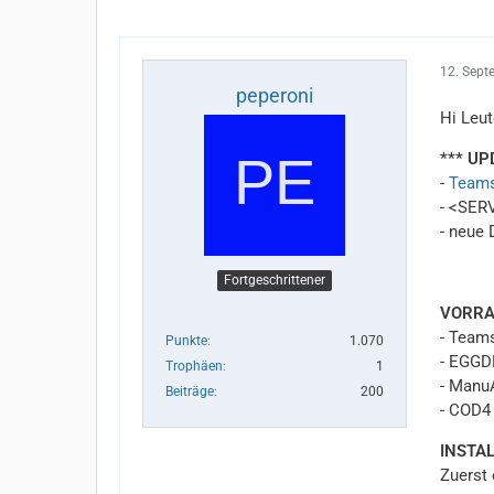
12. Sept
peperoni
Hi Leut
*** UP
-
Team
- <SER
- neue 
Fortgeschrittener
VORRA
- Team
Punkte
1.070
- EGGD
Trophäen
1
- Manu
Beiträge
200
- COD4
INSTAL
Zuerst 