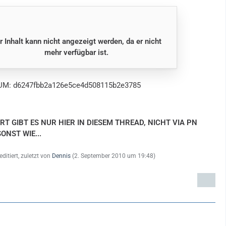
r Inhalt kann nicht angezeigt werden, da er nicht
mehr verfügbar ist.
M: d6247fbb2a126e5ce4d508115b2e3785
T GIBT ES NUR HIER IN DIESEM THREAD, NICHT VIA PN
ONST WIE...
editiert, zuletzt von
Dennis
(
2. September 2010 um 19:48
)