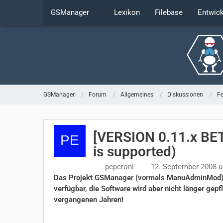
GSManager
Lexikon
Filebase
Entwic
GSManager
Forum
Allgemeines
Diskussionen
F
[VERSION 0.11.x BET
is supported)
peperoni
12. September 2008 
Das Projekt GSManager (vormals ManuAdminMod) wu
verfügbar, die Software wird aber nicht länger gepf
vergangenen Jahren!