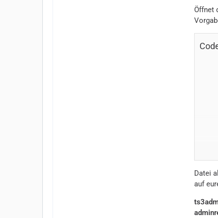
Öffnet 
Vorgab
Cod
Datei a
auf eur
ts3adm
adminr