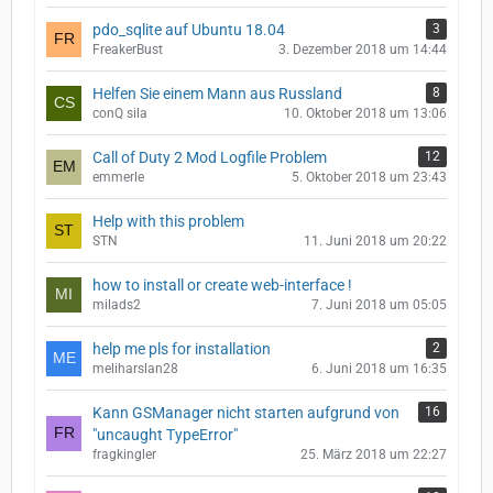
pdo_sqlite auf Ubuntu 18.04
3
FreakerBust
3. Dezember 2018 um 14:44
Helfen Sie einem Mann aus Russland
8
conQ sila
10. Oktober 2018 um 13:06
Call of Duty 2 Mod Logfile Problem
12
emmerle
5. Oktober 2018 um 23:43
Help with this problem
STN
11. Juni 2018 um 20:22
how to install or create web-interface !
milads2
7. Juni 2018 um 05:05
help me pls for installation
2
meliharslan28
6. Juni 2018 um 16:35
Kann GSManager nicht starten aufgrund von
16
"uncaught TypeError"
fragkingler
25. März 2018 um 22:27