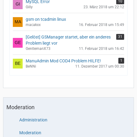
MySQL Error
10
Gilly
23. März 2018 um 22:12
gsm on tcadmin linux
macakxx
16. Februar 2018 um 15:49
[Gelöst] GSManager startet, aber ein anderes
31
Problem liegt vor
GentlemanX73
11. Februar 2018 um 16:42
ManuAdmin Mod COD4 Problem HILFE!
1
BeNNi
11. Dezember 2017 um 00:30
Moderation
Administration
Moderation